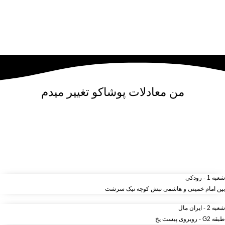
من
معادلات پوشاکو
تغییر میدم
مرکز خرید آنلاین و حضوری انواع لباس‌ و پوشاک – شلوار ، کت
دامن، کیف و لوازم آرایشی مانتو شومیز تیشرت و …. | مرتضی
صمدانی
شعبه 1 - رودکی
بین امام خمینی و هاشمی نبش کوچه نیک سرشت
شعبه 2 - ایران مال
طبقه G2 - روبروی پیست یخ