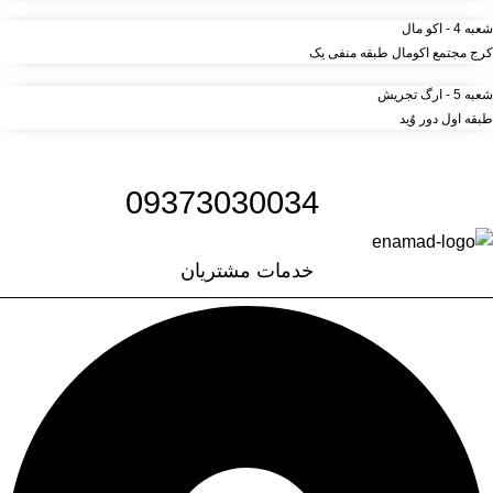
شعبه 4 - اکو مال
کرج مجتمع اکومال طبقه منفی یک
شعبه 5 - ارگ تجریش
طبقه اول دور وُید
شماره تلفن:
09373030034
خدمات مشتریان