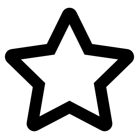
کیف
کفش