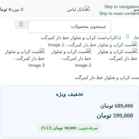
Skip to navigation
نو
0
مورد
0
توما
Skip to main content
برای بزرگنمایی کلیک کنید
خانه
پوشاک
کراپ
ست کراپ و شلوار خط دار کمرگت
ست کراپ و شلوار خط دار کمرگت
تخفیف ویژه
689,000
تومان
599,000
تومان
صرفه‌جویی:
90,000
تومان
(13%)