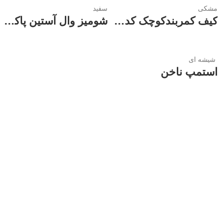
مشکی
سفید
کیف کمربندکوچک کد 1874زنانه
شومیز وال آستین پاکتی زنانه
شیشه ای
استمپ ناخن