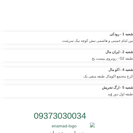
مرکز خرید آنلاین و حضوری انواع لباس‌ و پوشاک – شلوار ، کت دامن،
کیف و لوازم آرایشی مانتو شومیز تیشرت و …. | مرتضی صمدانی
شعبه 1 - رودکی
بین امام خمینی و هاشمی نبش کوچه نیک سرشت
شعبه 2 - ایران مال
طبقه G2 - روبروی پیست یخ
شعبه 4 - اکو مال
کرج مجتمع اکومال طبقه منفی یک
شعبه 5 - ارگ تجریش
طبقه اول دور وُید
شماره تلفن:
09373030034