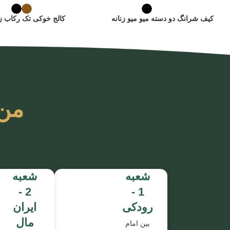
کیف شرانگ دو دسته میو میو زنانه
کالج خوکی تک رکاب زن
من
شعبه
شعبه
2 -
1 -
رودکی
ایران
مال
بین امام