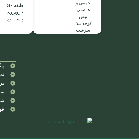
خمینی و
طبقه G2
هاشمی
- روبروی
نبش
پیست یخ
کوچه نیک
سرشت
پی
تما
درب
سو
شر
قو