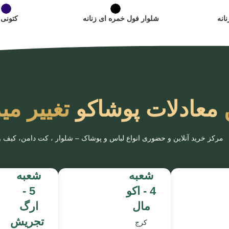
انه
شلوار فول خمره ای زنانه
کتونی 
معادلات پوشاکو
تغییر می
مرکز خرید آنلاین و حضوری انواع لباس‌ و پوشاک – شلوار ، کت دامن، کیف
شعبه
شعبه
4 - اکو
5 -
مال
ارگ
تجریش
کرج