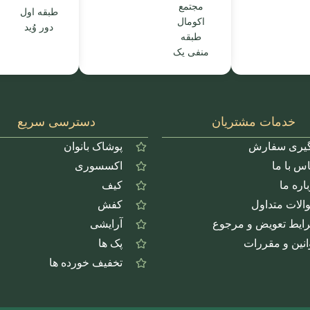
مجتمع
طبقه اول
اکومال
دور وُید
طبقه
منفی یک
خدمات مشتریان
دسترسی سریع
گیری سفارش
پوشاک بانوان
س با ما
اکسسوری
اره ما
کیف
الات متداول
کفش
ایط تعویض و مرجوع
آرایشی
انین و مقررات
پک ها
تخفیف خورده ها