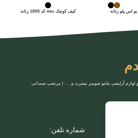
یو اس پلو زنانه
کیف کوچک miu کد 1855 زنانه
دم
 و لوازم آرایشی مانتو شومیز تیشرت و …. | مرتضی صمدانی
شماره تلفن: