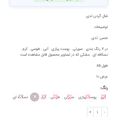
شال گردن تدی
توضیحات
جنس: تدی
در 7 رنگ بندی : صورتی . پوست پیازی . آبی . طوسی . کرم .
نسکافه ای . مشکی که در تصاویر محصول قابل مشاهده است
طول:85
عرض:10
رنگ
✕
✕
✕
✕
✕
✕
✕
آبی
پوست پیازی
صورتی
طوسی
کرم
نسکافه ای