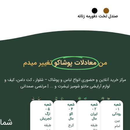
صندل تخت دفورمه زنانه
من
معادلات پوشاکو
تغییر میدم
مرکز خرید آنلاین و حضوری انواع لباس‌ و پوشاک – شلوار ، کت دامن، کیف و
لوازم آرایشی مانتو شومیز تیشرت و …. | مرتضی صمدانی
شعبه
شعبه
شعبه
شعبه
5 -
4 -
2 -
1 -
رودکی
ایران
اکو
ارگ
مال
مال
تجریش
شمار
بین
طبقه
کرج
طبقه
امام