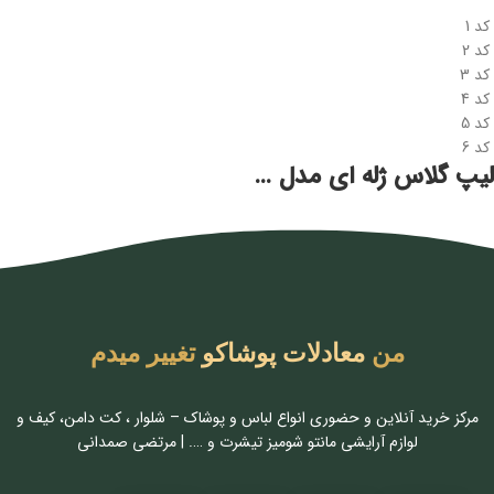
کد 1
کد 2
کد 3
کد 4
کد 5
کد 6
لیپ گلاس ژله ای مدل خرسی
من
معادلات پوشاکو
تغییر میدم
مرکز خرید آنلاین و حضوری انواع لباس‌ و پوشاک – شلوار ، کت دامن، کیف و
لوازم آرایشی مانتو شومیز تیشرت و …. | مرتضی صمدانی