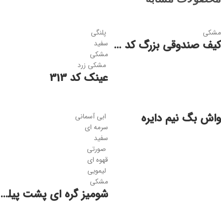
مشکی
پلنگی
کیف صندوقی بزرگ کد 2074 زنانه
سفید
مشکی
مشکی زرد
عینک کد 313
واش بگ نیم دایره
ابی آسمانی
سرمه ای
سفید
صورتی
قهوه ای
لیمویی
مشکی
شومیز گره ای پشت پیله ای زنانه