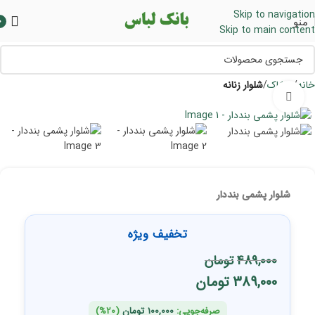
Skip to navigation
منو
0
Skip to main content
خانه
پوشاک
شلوار زنانه
برای بزرگنمایی کلیک کنید
شلوار پشمی بنددار
تخفیف ویژه
489,000
تومان
389,000
تومان
صرفه‌جویی:
100,000
تومان
(20%)