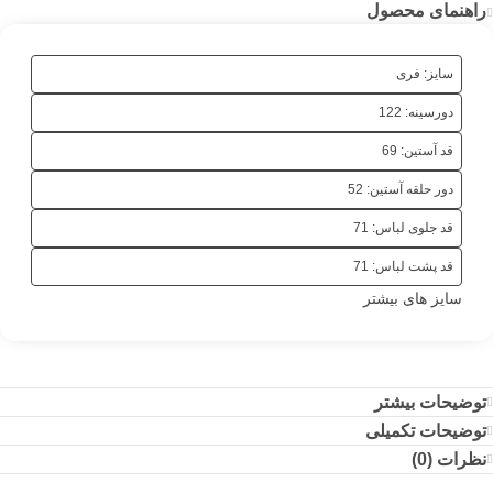
راهنمای محصول
سایز: فری
دورسینه: 122
قد آستین: 69
دور حلقه آستین: 52
قد جلوی لباس: 71
قد پشت لباس: 71
سایز های بیشتر
توضیحات بیشتر
توضیحات تکمیلی
نظرات (0)