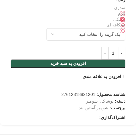
سدری
✕
کرم
✕
مشکی
✕
نسکافه ای
✕
افزودن به سبد خرید
افزودن به علاقه مندی
شناسه محصول:
27612318821201
دسته:
پوشاک
,
شومیز
برچسب:
شومیز آستین بند
اشتراک‌گذاری: