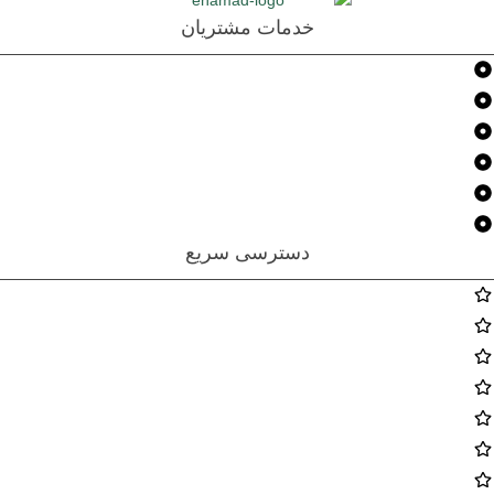
خدمات مشتریان
پیگیری سفارش
تماس با ما
درباره ما
سوالات متداول
شرایط تعویض و مرجوع
قوانین و مقررات
دسترسی سریع
پوشاک بانوان
اکسسوری
کیف
کفش
آرایشی
پک ها
تخفیف خورده ها