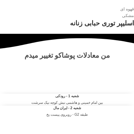
قهوه ای
مشکی
اسلیپر توری حبابی زنانه
من
معادلات پوشاکو
تغییر میدم
مرکز خرید آنلاین و حضوری انواع لباس‌ و پوشاک – شلوار ، کت دامن،
کیف و لوازم آرایشی مانتو شومیز تیشرت و …. | مرتضی صمدانی
شعبه 1 - رودکی
بین امام خمینی و هاشمی نبش کوچه نیک سرشت
شعبه 2 - ایران مال
طبقه G2 - روبروی پیست یخ