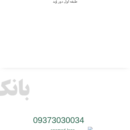
طبقه اول دور وُید
شماره تلفن:
09373030034