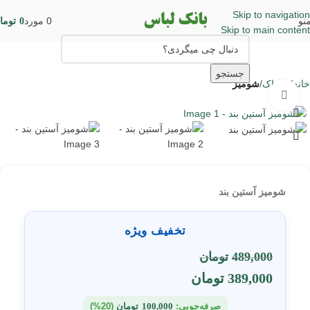
Skip to navigation
نو
0
مورد
0
توما
Skip to main content
جستجو
خانه
پوشاک
شومیز
برای بزرگنمایی کلیک کنید
شومیز آستین بند
تخفیف ویژه
489,000
تومان
389,000
تومان
صرفه‌جویی:
100,000
تومان
(20%)