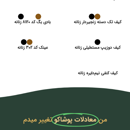
کیف تک دسته زنجیردار زنانه
بادی بگ کد 8120 زنانه
کیف دوزیپ مستطیلی زنانه
عینک کد 302 زنانه
کیف کنفی نیم‌دایره زنانه
من
معادلات پوشاکو
تغییر میدم