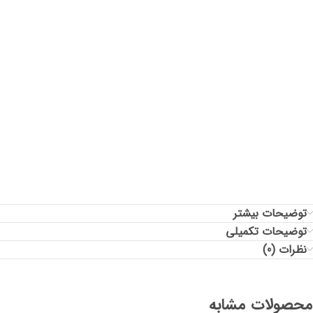
سایز: فری
دورسینه: 120
قد آستین: 65
دور حلقه آستین: 50
قد جلوی لباس: 65
قد پشت لباس: 65
توضیحات بیشتر
توضیحات تکمیلی
نظرات (0)
محصولات مشابه