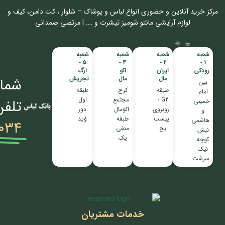
مرکز خرید آنلاین و حضوری انواع لباس‌ و پوشاک – شلوار ، کت دامن، کیف و
لوازم آرایشی مانتو شومیز تیشرت و …. | مرتضی صمدانی
شعبه
شعبه
شعبه
شعبه
5 -
4 -
2 -
1 -
رودکی
ایران
اکو
ارگ
مال
مال
تجریش
شمار
بین
طبقه
کرج
طبقه
امام
G2 -
مجتمع
اول
تلفن
خمینی
روبروی
اکومال
دور
و
پیست
طبقه
وُید
هاشمی
034
یخ
منفی
نبش
یک
کوچه
نیک
سرشت
خدمات مشتریان