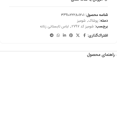
شناسه محصول:
36910222801201
دسته:
پوشاک
,
شومیز
برچسب:
شومیز کد 2797
,
لباس تابستانی زنانه
اشتراک‌گذاری:
راهنمای محصول
سایز: فری
دورسینه: 120
قد آستین: 55
دور حلقه آستین: 40
قد جلوی لباس: 65