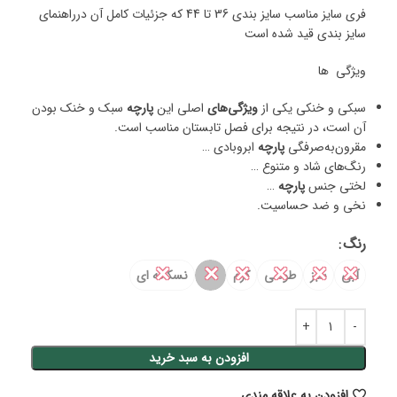
فری سایز مناسب سایز بندی 36 تا 44 که جزئیات کامل آن درراهنمای
سایز بندی قید شده است
ویژگی ها
سبکی و خنکی
یکی از
ویژگی‌های
اصلی این
پارچه
سبک و خنک بودن
آن است، در نتیجه برای فصل تابستان مناسب است.
مقرون‌به‌صرفگی
پارچه
ابروبادی
…
رنگ‌های شاد و متنوع
…
لختی جنس
پارچه
…
نخی و ضد حساسیت.
رنگ
✕
✕
✕
✕
✕
✕
آبی
سبز
طوسی
کرم
نسکافه ای
افزودن به سبد خرید
افزودن به علاقه مندی