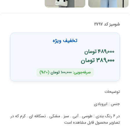
شومیز کد 2797
تخفیف ویژه
489,000
تومان
389,000
تومان
صرفه‌جویی:
100,000
تومان
(20%)
توضیحات
جنس : ابروبادی
در 6 رنگ بندی : طوسی . آبی . سبز . مشکی . نسکافه ای . کرم که در
تصاویر محصول قابل مشاهده است