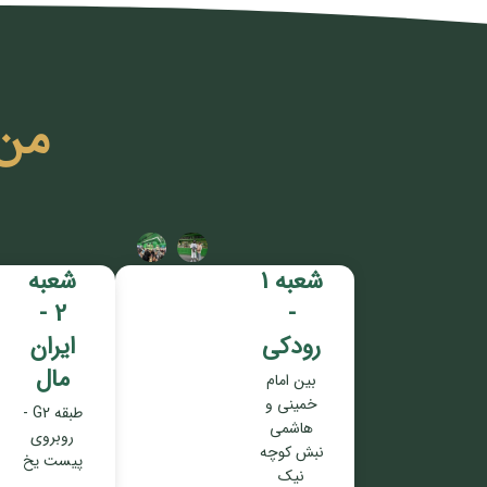
من
شعبه 1
شعبه
2 -
-
رودکی
ایران
مال
بین امام
خمینی و
طبقه G2 -
هاشمی
روبروی
نبش کوچه
پیست یخ
نیک