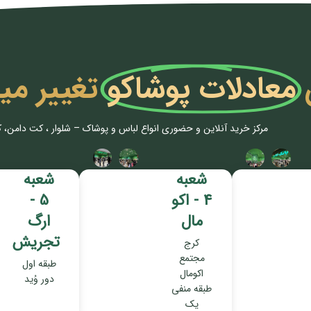
معادلات پوشاکو
تغییر می
مرکز خرید آنلاین و حضوری انواع لباس‌ و پوشاک – شلوار ، کت دامن، 
شعبه
شعبه
4 - اکو
5 -
مال
ارگ
تجریش
کرج
مجتمع
طبقه اول
اکومال
دور وُید
طبقه منفی
یک