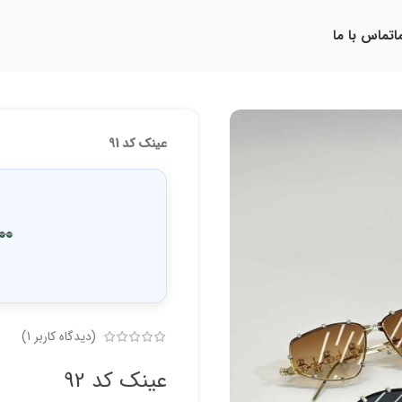
ا
تماس با ما
عینک کد 91
00
(دیدگاه کاربر
1
)
عینک کد 92