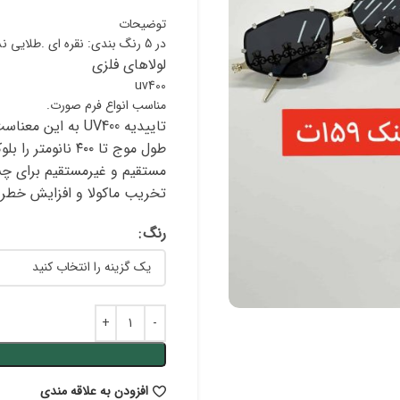
توضیحات
در 5 رنگ بندی: نقره ای .طلایی نسکافه ای . طلایی مشکی . طلایی سفید . رزگلد
لولاهای فلزی
uv400
مناسب انواع فرم صورت.
طول موج تا ۴۰۰ نانومتر را بلوکه کنند. این اشعه‌
مستقیم و غیرمستقیم برای چش
تخریب ماکولا و افزایش خطر
رنگ
افزودن به علاقه مندی