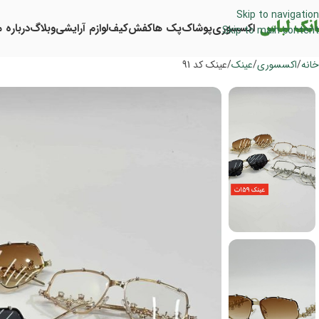
Skip to navigation
اکسسوری
پوشاک
پک ها
کفش
کیف
لوازم آرایشی
وبلاگ
درباره م
Skip to main content
خانه
اکسسوری
عینک
عینک کد 91