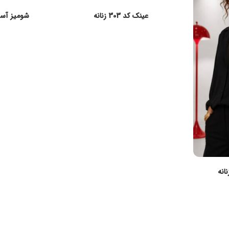
عینک کد 303 زنانه
شومیز آستی
انه