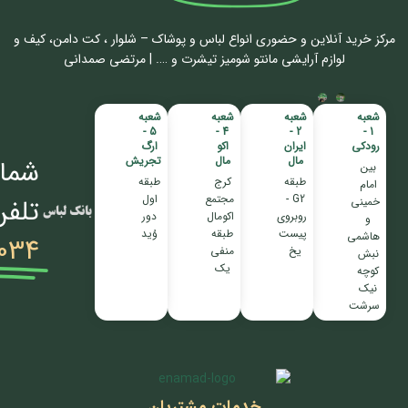
مرکز خرید آنلاین و حضوری انواع لباس‌ و پوشاک – شلوار ، کت دامن، کیف و
لوازم آرایشی مانتو شومیز تیشرت و …. | مرتضی صمدانی
شعبه
شعبه
شعبه
شعبه
5 -
4 -
2 -
1 -
رودکی
ایران
اکو
ارگ
مال
مال
تجریش
شمار
بین
طبقه
کرج
طبقه
امام
G2 -
مجتمع
اول
تلفن
خمینی
روبروی
اکومال
دور
و
پیست
طبقه
وُید
هاشمی
034
یخ
منفی
نبش
یک
کوچه
نیک
سرشت
خدمات مشتریان