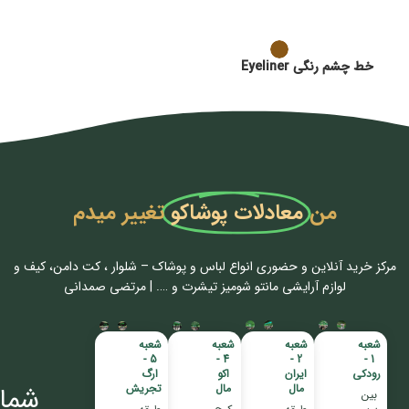
خط چشم رنگی Eyeliner
من
معادلات پوشاکو
تغییر میدم
مرکز خرید آنلاین و حضوری انواع لباس‌ و پوشاک – شلوار ، کت دامن، کیف و
لوازم آرایشی مانتو شومیز تیشرت و …. | مرتضی صمدانی
شعبه
شعبه
شعبه
شعبه
5 -
4 -
2 -
1 -
رودکی
ایران
اکو
ارگ
مال
مال
تجریش
شمار
بین