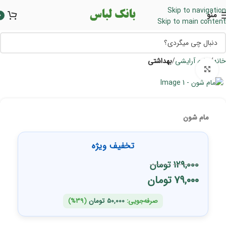
Skip to navigation
منو
0
Skip to main content
خانه
لوازم آرایشی
بهداشتی
برای بزرگنمایی کلیک کنید
مام شون
تخفیف ویژه
129,000
تومان
79,000
تومان
صرفه‌جویی:
50,000
تومان
(39%)