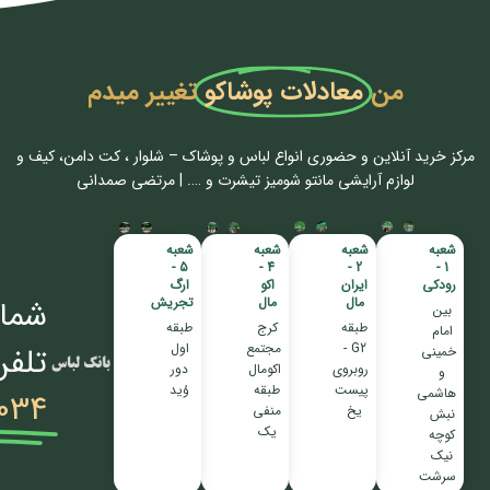
من
معادلات پوشاکو
تغییر میدم
مرکز خرید آنلاین و حضوری انواع لباس‌ و پوشاک – شلوار ، کت دامن، کیف و
لوازم آرایشی مانتو شومیز تیشرت و …. | مرتضی صمدانی
شعبه
شعبه
شعبه
شعبه
5 -
4 -
2 -
1 -
رودکی
ایران
اکو
ارگ
مال
مال
تجریش
شمار
بین
طبقه
کرج
طبقه
امام
G2 -
مجتمع
اول
تلفن
خمینی
روبروی
اکومال
دور
و
پیست
طبقه
وُید
هاشمی
034
یخ
منفی
نبش
یک
کوچه
نیک
سرشت