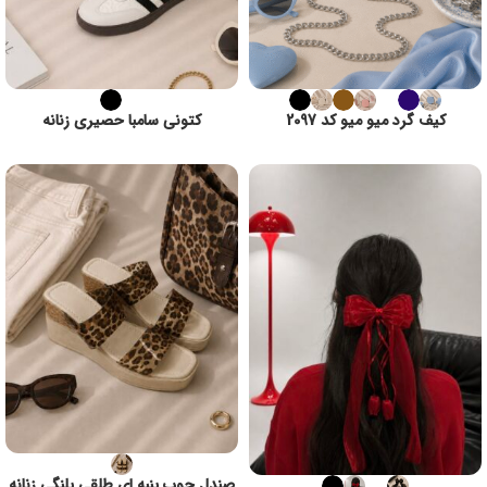
کیف گرد میو میو کد 2097
کتونی سامبا حصیری زنانه
صندل چوب پنبه ای طلقی پلنگی زنانه