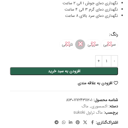
نگهداری دمای جوش ۱ الی ۲ ساعت
نگهداری دمای گرم ۳ الی ۴ ساعت
نگهداری دمای سرد بالای ۸ ساعت
رنگ
✕
✕
✕
✕
سرخابی
صورتی
نارنجی
افزودن به سبد خرید
افزودن به علاقه مندی
شناسه محصول:
81307724311201
دسته:
اکسسوری
,
ماگ
برچسب:
ماگ تراول sukoki
اشتراک‌گذاری: