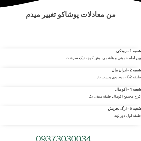
من
معادلات پوشاکو
تغییر میدم
مرکز خرید آنلاین و حضوری انواع لباس‌ و پوشاک – شلوار ، کت دامن،
کیف و لوازم آرایشی مانتو شومیز تیشرت و …. | مرتضی صمدانی
شعبه 1 - رودکی
بین امام خمینی و هاشمی نبش کوچه نیک سرشت
شعبه 2 - ایران مال
طبقه G2 - روبروی پیست یخ
شعبه 4 - اکو مال
کرج مجتمع اکومال طبقه منفی یک
شعبه 5 - ارگ تجریش
طبقه اول دور وُید
شماره تلفن:
09373030034