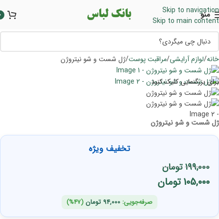
Skip to navigation
منو
0
Skip to main content
خانه
لوازم آرایشی
مراقبت پوست
ژل شست و شو نیتروژن
برای بزرگنمایی کلیک کنید
ژل شست و شو نیتروژن
تخفیف ویژه
199,000
تومان
105,000
تومان
صرفه‌جویی:
94,000
تومان
(47%)