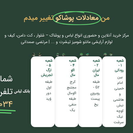
من
معادلات پوشاکو
تغییر میدم
مرکز خرید آنلاین و حضوری انواع لباس‌ و پوشاک – شلوار ، کت دامن، کیف و
لوازم آرایشی مانتو شومیز تیشرت و …. | مرتضی صمدانی
شعبه
شعبه
شعبه
شعبه
5 -
4 -
2 -
1 -
رودکی
ایران
اکو
ارگ
مال
مال
تجریش
شمار
بین
طبقه
کرج
طبقه
امام
G2 -
مجتمع
اول
تلفن
خمینی
روبروی
اکومال
دور
و
پیست
طبقه
وُید
هاشمی
034
یخ
منفی
نبش
یک
کوچه
نیک
سرشت