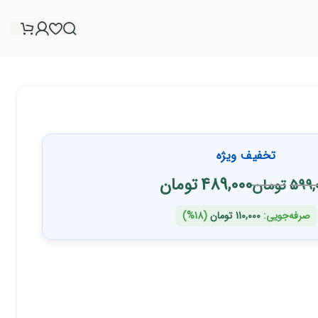
تخفیف ویژه
489,000
تومان
599,
تومان
صرفه‌جویی:
110,000
تومان
(18%)