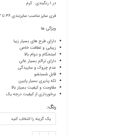
در 1 رنگبندی : کرم
فری سایز مناسب سایزبندی 36 تا 42 که جزییات کامل آن در راهنمای سایزبندی قید شده است
ویژگی ها
دارای طرح های بسیار زیبا
زیبایی و لطافت خاص
استحکام و دوام بالا
دارای تراکم بسیار عالی
عدم چروک و ساییدگی
قابل شستشو
لکه پذیری بسیار پایین
مقاومت و کیفیت بسیار بالا
برخورداری از کیفیت درجه یک
رنگ