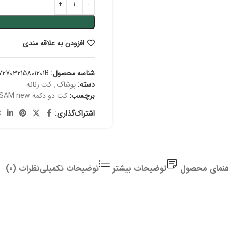
افزودن به علاقه مندی
شناسه محصول:
72703215801201B
دسته:
پوشاک
,
کت زنانه
برچسب:
کت دو دکمه SAM new
اشتراک‌گذاری:
هنمای محصول
توضیحات بیشتر
توضیحات تکمیلی
نظرات (0)