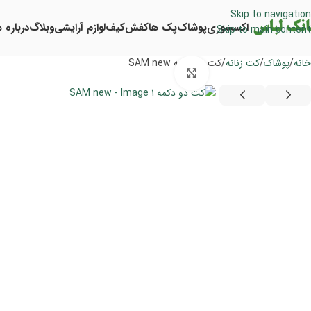
Skip to navigation
اکسسوری
پوشاک
پک ها
کفش
کیف
لوازم آرایشی
وبلاگ
درباره م
Skip to main content
خانه
پوشاک
کت زنانه
کت دو دکمه SAM new
برای بزرگنمایی کلیک کنید