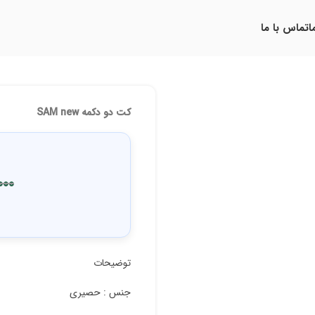
ا
تماس با ما
کت دو دکمه SAM new
000
توضیحات
جنس : حصیری