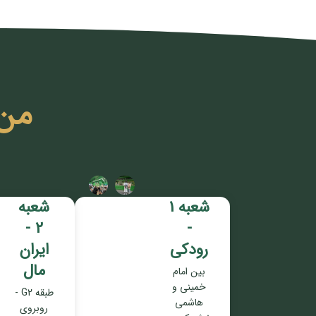
من
شعبه 1
شعبه
2 -
-
رودکی
ایران
مال
بین امام
خمینی و
طبقه G2 -
هاشمی
روبروی