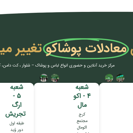
معادلات پوشاکو
تغییر می
مرکز خرید آنلاین و حضوری انواع لباس‌ و پوشاک – شلوار ، کت دامن، 
شعبه
شعبه
4 - اکو
5 -
مال
ارگ
تجریش
کرج
مجتمع
طبقه اول
اکومال
دور وُید