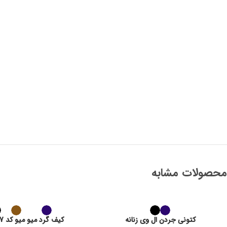
سایز: فری
دورسینه: 110
دور حلقه آستین: 50
قد جلوی لباس: 65
محصولات مشابه
کتونی جردن ال وی زنانه
کیف گرد میو میو کد 2097