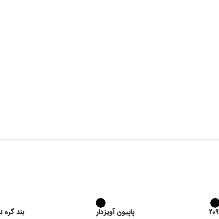
قد آستین: 65
قد پشت لباس: 65
پاپیون آویزدار
بند گره miu miu بیبی زنانه