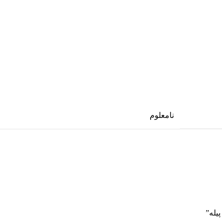
نامعلوم
یله”