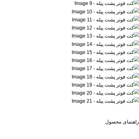
راهنمای محصول
سایز: فری
دورسینه: 120