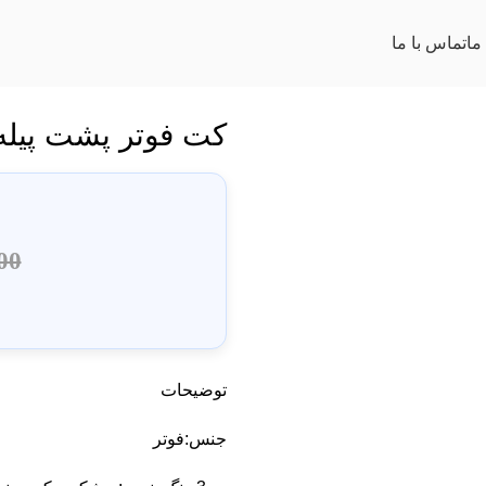
ما
تماس با ما
کت فوتر پشت پیله
00
توضیحات
جنس:فوتر