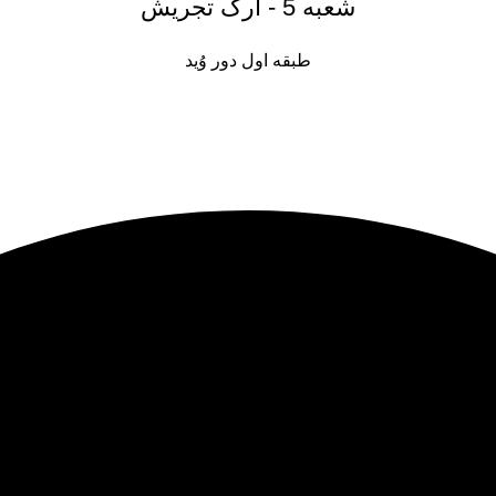
شعبه 5 - ارگ تجریش
طبقه اول دور وُید