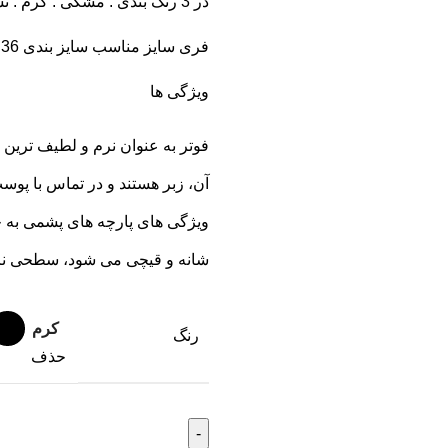
در 3 رنگ بندی : مشکی . کرم . نسکافه ای که در تصاویر محصول قابل مشاهده است
فری سایز مناسب سایز بندی 36 تا 42 که جزئیات کامل آن درراهنمای سایز بندی قید شده است
ویژگی ها
فوتر به عنوان نرم و لطیف ترین
آن، زبر هستند و در تماس با پو
ویژگی های پارچه های پشمی به جز
شانه و قیچی می شود، سطحی نرم
کرم
رنگ
حذف