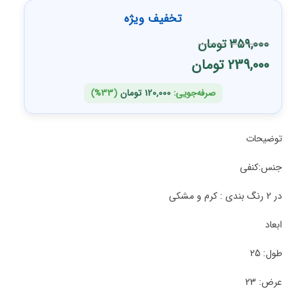
تخفیف ویژه
359,000
تومان
239,000
تومان
صرفه‌جویی:
120,000
تومان
(33%)
توضیحات
جنس:کنفی
در 2 رنگ بندی : کرم و مشکی
ابعاد
طول: 25
عرض: 23