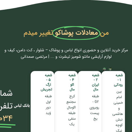
من
معادلات پوشاکو
تغییر میدم
مرکز خرید آنلاین و حضوری انواع لباس‌ و پوشاک – شلوار ، کت دامن، کیف و
لوازم آرایشی مانتو شومیز تیشرت و …. | مرتضی صمدانی
شعبه
شعبه
شعبه
شعبه
5 -
4 -
2 -
1 -
رودکی
ایران
اکو
ارگ
مال
مال
تجریش
شمار
بین
طبقه
کرج
طبقه
امام
G2 -
مجتمع
اول
تلفن
خمینی
روبروی
اکومال
دور
و
پیست
طبقه
وُید
هاشمی
034
یخ
منفی
نبش
یک
کوچه
نیک