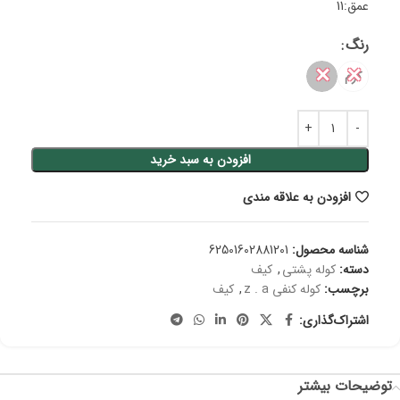
عمق:11
رنگ
✕
✕
کرم
افزودن به سبد خرید
افزودن به علاقه مندی
شناسه محصول:
62501602881201
دسته:
کوله پشتی
,
کیف
برچسب:
کوله کنفی z . a
,
کیف
اشتراک‌گذاری:
توضیحات بیشتر