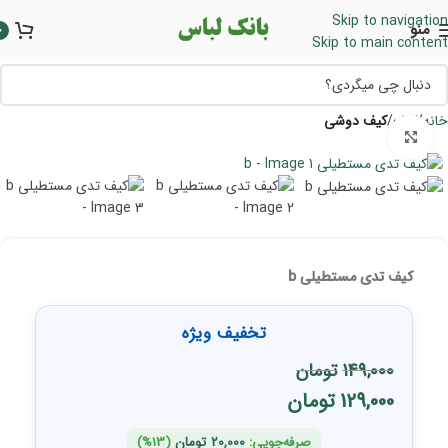
Skip to navigation
منو
0
Skip to main content
خانه
کیف
کیف دوشی
برای بزرگنمایی کلیک کنید
کیف تدی مستطیلی b
تخفیف ویژه
149,000
تومان
129,000
تومان
صرفه‌جویی:
20,000
تومان
(13%)