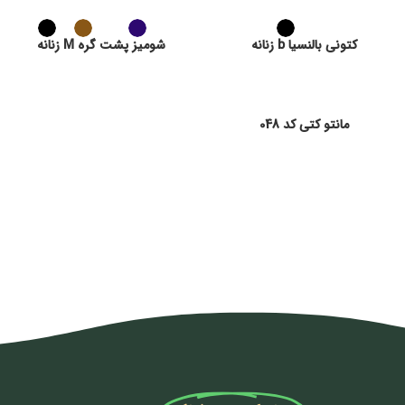
کتونی بالنسیا b زنانه
شومیز پشت گره M زنانه
مانتو کتی کد 048