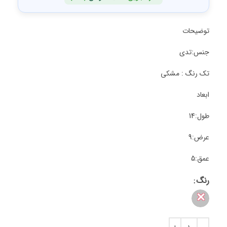
توضیحات
جنس:تدی
تک رنگ : مشکی
ابعاد
طول:14
عرض:9
عمق:5
رنگ
✕