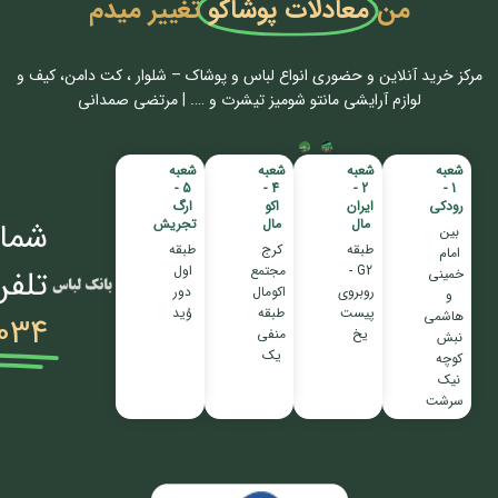
من
معادلات پوشاکو
تغییر میدم
مرکز خرید آنلاین و حضوری انواع لباس‌ و پوشاک – شلوار ، کت دامن، کیف و
لوازم آرایشی مانتو شومیز تیشرت و …. | مرتضی صمدانی
شعبه
شعبه
شعبه
شعبه
5 -
4 -
2 -
1 -
رودکی
ایران
اکو
ارگ
مال
مال
تجریش
شمار
بین
طبقه
کرج
طبقه
امام
G2 -
مجتمع
اول
تلفن
خمینی
روبروی
اکومال
دور
و
پیست
طبقه
وُید
هاشمی
034
یخ
منفی
نبش
یک
کوچه
نیک
سرشت