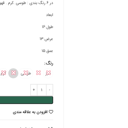
در 6 رنگ بندی : طوسی .کرم . قهوه ای . سبز .مشکی . سفید که در تصاویر محصول قابل مشاهده است
ابعاد
طول:16
عرض:13
عمق:15
رنگ
✕
✕
✕
✕
✕
سبز
طوسی
کرم
افزودن به علاقه مندی