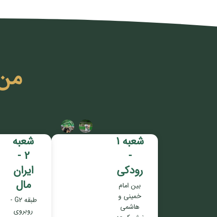
من
شعبه 1
شعبه
2 -
-
رودکی
ایران
مال
بین امام
خمینی و
طبقه G2 -
هاشمی
روبروی