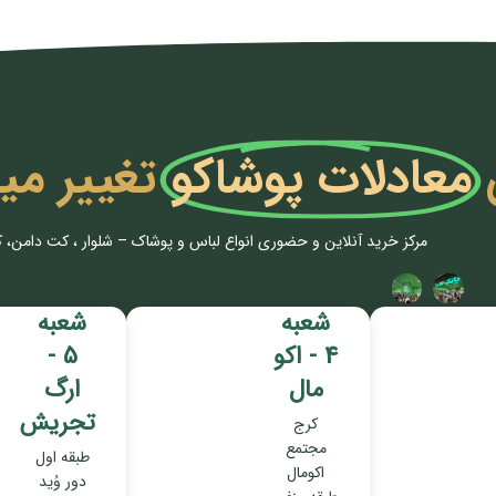
معادلات پوشاکو
تغییر می
مرکز خرید آنلاین و حضوری انواع لباس‌ و پوشاک – شلوار ، کت دامن، 
شعبه
شعبه
4 - اکو
5 -
مال
ارگ
تجریش
کرج
مجتمع
طبقه اول
اکومال
دور وُید