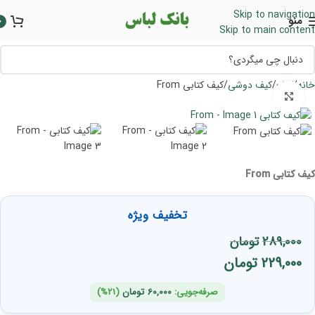
Skip to navigation
منو
0
Skip to main content
خانه
کیف
کیف دوشی
کیف کتابی From
برای بزرگنمایی کلیک کنید
کیف کتابی From
تخفیف ویژه
289,000
تومان
229,000
تومان
صرفه‌جویی:
60,000
تومان
(21%)