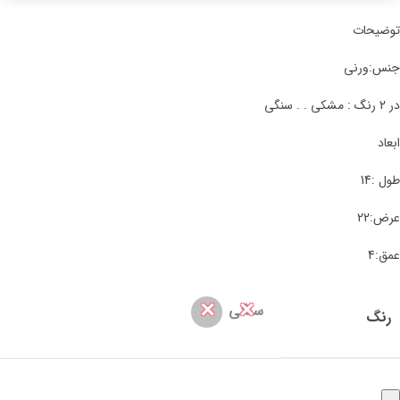
توضیحات
جنس:ورنی
در 2 رنگ : مشکی . . سنگی
ابعاد
طول :14
عرض:22
عمق:4
✕
✕
سنگی
رنگ