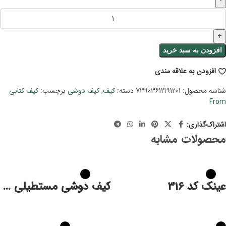
افزودن به سبد خرید
افزودن به علاقه مندی
شناسه محصول:
73903611991201
دسته:
کیف
,
کیف دوشی
برچسب:
کیف کتابی
From
اشتراک‌گذاری:
محصولات مشابه
عینک کد 316
کیف دوشی مستطیلی v.b زنانه