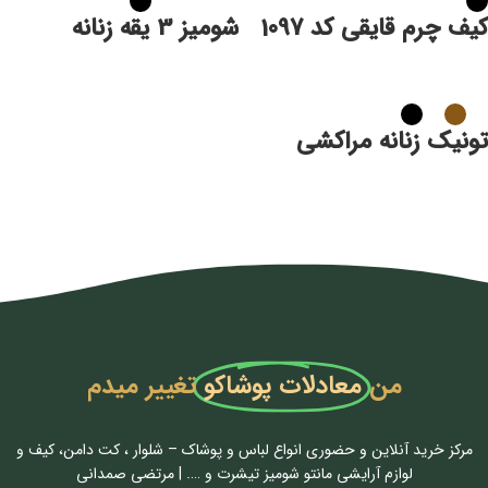
کیف چرم قایقی کد 1097
شومیز 3 یقه زنانه
تونیک زنانه مراکشی
من
معادلات پوشاکو
تغییر میدم
مرکز خرید آنلاین و حضوری انواع لباس‌ و پوشاک – شلوار ، کت دامن، کیف و
لوازم آرایشی مانتو شومیز تیشرت و …. | مرتضی صمدانی