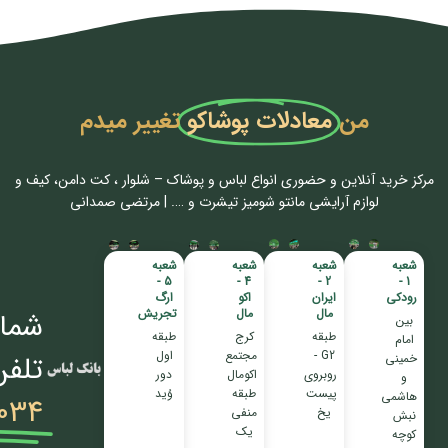
من
معادلات پوشاکو
تغییر میدم
مرکز خرید آنلاین و حضوری انواع لباس‌ و پوشاک – شلوار ، کت دامن، کیف و
لوازم آرایشی مانتو شومیز تیشرت و …. | مرتضی صمدانی
شعبه
شعبه
شعبه
شعبه
5 -
4 -
2 -
1 -
رودکی
ایران
اکو
ارگ
مال
مال
تجریش
شمار
بین
طبقه
کرج
طبقه
امام
G2 -
مجتمع
اول
تلفن
خمینی
روبروی
اکومال
دور
و
پیست
طبقه
وُید
هاشمی
034
یخ
منفی
نبش
یک
کوچه