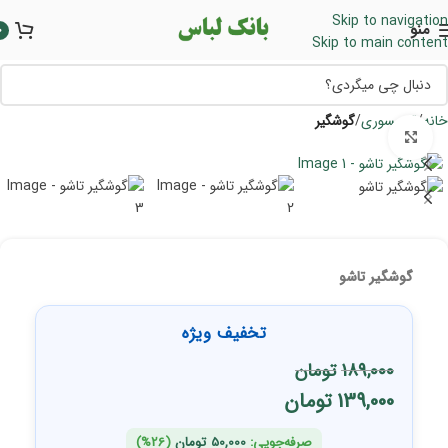
Skip to navigation
منو
0
Skip to main content
خانه
اکسسوری
گوشگیر
برای بزرگنمایی کلیک کنید
گوشگیر تاشو
تخفیف ویژه
189,000
تومان
139,000
تومان
صرفه‌جویی:
50,000
تومان
(26%)