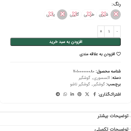
رنگ
✕
✕
✕
✕
✕
✕
شیری
طوسی
گلبهی
یاسی
افزودن به سبد خرید
افزودن به علاقه مندی
شناسه محصول:
701000000080
دسته:
اکسسوری
,
گوشگیر
برچسب:
گوشگیر
,
گوشگیر تاشو
اشتراک‌گذاری:
توضیحات بیشتر
توضیحات تکمیلی