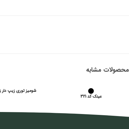
محصولات مشابه
شومیز توری زیپ دار زن
عینک کد 321