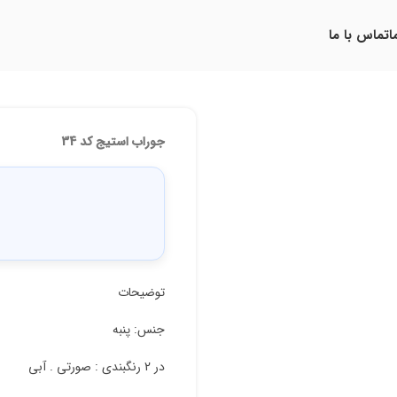
ا
تماس با ما
جوراب استیج کد 34
توضیحات
جنس: پنبه
در 2 رنگبندی : صورتی . آبی