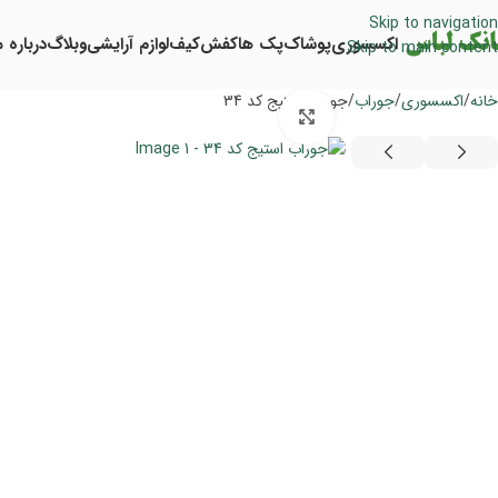
Skip to navigation
اکسسوری
پوشاک
پک ها
کفش
کیف
لوازم آرایشی
وبلاگ
درباره م
Skip to main content
خانه
اکسسوری
جوراب
جوراب استیج کد 34
برای بزرگنمایی کلیک کنید