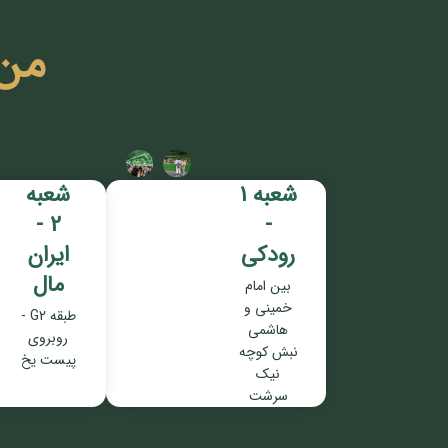
من
شعبه 1
شعبه
2 -
-
رودکی
ایران
مال
بین امام
خمینی و
طبقه G2 -
هاشمی
روبروی
نبش کوچه
پیست یخ
نیک
سرشت