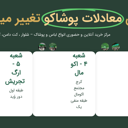
معادلات پوشاکو
تغییر می
مرکز خرید آنلاین و حضوری انواع لباس‌ و پوشاک – شلوار ، کت دامن، 
شعبه
شعبه
4 - اکو
5 -
مال
ارگ
تجریش
کرج
مجتمع
طبقه اول
اکومال
دور وُید
طبقه منفی
یک