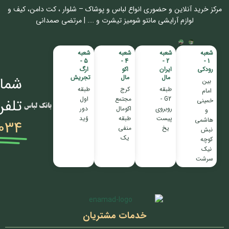
مرکز خرید آنلاین و حضوری انواع لباس‌ و پوشاک – شلوار ، کت دامن، کیف و
لوازم آرایشی مانتو شومیز تیشرت و …. | مرتضی صمدانی
شعبه
شعبه
شعبه
شعبه
5 -
4 -
2 -
1 -
رودکی
ایران
اکو
ارگ
مال
مال
تجریش
شمار
بین
طبقه
کرج
طبقه
امام
G2 -
مجتمع
اول
تلفن
خمینی
روبروی
اکومال
دور
و
پیست
طبقه
وُید
هاشمی
034
یخ
منفی
نبش
یک
کوچه
نیک
سرشت
خدمات مشتریان