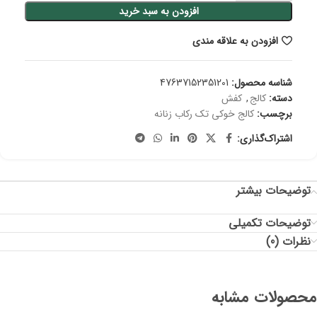
افزودن به سبد خرید
افزودن به علاقه مندی
شناسه محصول:
47637152351201
دسته:
کالج
,
کفش
برچسب:
کالج خوکی تک رکاب زنانه
اشتراک‌گذاری:
توضیحات بیشتر
توضیحات تکمیلی
نظرات (0)
محصولات مشابه